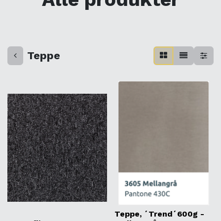
Teppe
Teppe, ´Trend´600g -